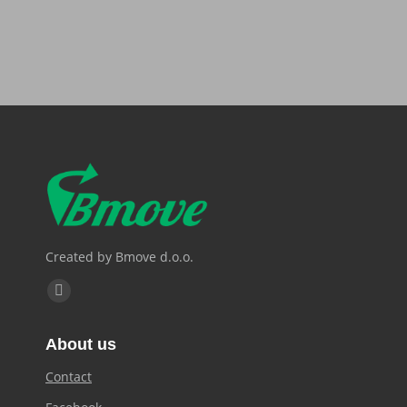
Created by Bmove d.o.o.
Find us on:
Facebook
page
About us
opens
in
Contact
new