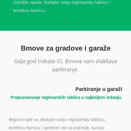
slijedite upute. Dodajte svoju registarsku tablicu i
kreditnu karticu.
Bmove za gradove i garaže
Gdje god trebate ići, Bmove vam olakšava
parkiranje.
Parkiranje u garaži
Prepoznavanje registarskih tablica u najboljem izdanju.
Registrirajte se, dodajte svoju registarsku tablicu,
kreditnu karticu i spremni ste za početak. Sustav