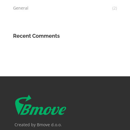
General
(2)
Recent Comments
Created by Bmove d.o.o.