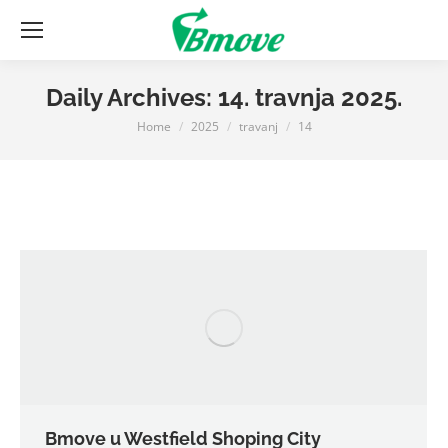
Daily Archives:
14. travnja 2025.
Home
2025
travanj
14
You are here:
Bmove u Westfield Shoping City