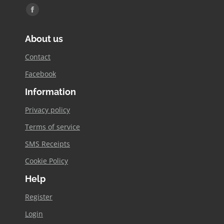
Find us on:
Facebook
page
About us
opens
in
Contact
new
Facebook
window
Information
Privacy policy
Terms of service
SMS Receipts
Cookie Policy
Help
Register
Login