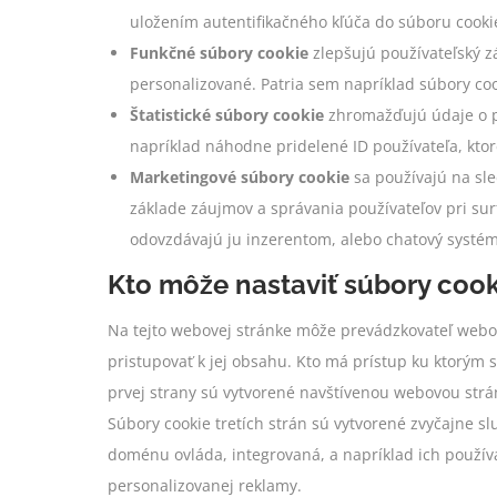
uložením autentifikačného kľúča do súboru cooki
Funkčné súbory cookie
zlepšujú používateľský zá
personalizované. Patria sem napríklad súbory coo
Štatistické súbory cookie
zhromažďujú údaje o po
napríklad náhodne pridelené ID používateľa, ktoré
Marketingové súbory cookie
sa používajú na sl
základe záujmov a správania používateľov pri sur
odovzdávajú ju inzerentom, alebo chatový systé
Kto môže nastaviť súbory cook
Na tejto webovej stránke môže prevádzkovateľ webovej
pristupovať k jej obsahu. Kto má prístup ku ktorým s
prvej strany sú vytvorené navštívenou webovou strán
Súbory cookie tretích strán sú vytvorené zvyčajne s
doménu ovláda, integrovaná, a napríklad ich použív
personalizovanej reklamy.