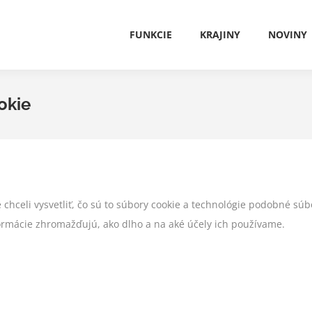
FUNKCIE
KRAJINY
NOVINY
FUNKCIE
KRAJINY
NOVINY
okie
chceli vysvetliť, čo sú to súbory cookie a technológie podobné súb
formácie zhromažďujú, ako dlho a na aké účely ich používame.