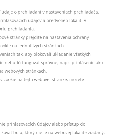
 údaje o prehliadaní v nastaveniach prehliadača.
ihlasovacích údajov a predvolieb lokalít. V
óriu prehliadania.
bové stránky prejdite na nastavenia ochrany
ookie na jednotlivých stránkach.
eniach tak, aby blokovali ukladanie všetkých
cie nebudú fungovať správne, napr. prihlásenie ako
 na webových stránkach.
v cookie na tejto webovej stránke, môžete
ie prihlasovacích údajov alebo prístup do
ovať bota, ktorý nie je na webovej lokalite žiadaný,