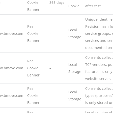
om
Cookie
365 days
Cookie
after test.
Banner
Unique identifier
Real
Revision hash for
Local
ww.bmove.com
Cookie
–
service groups, 
Storage
Banner
services and ser
documented on t
Consents collect
Real
Local
TCF vendors, pur
ww.bmove.com
Cookie
–
Storage
features. Is onl
Banner
website server.
Real
Consents collec
Local
ww.bmove.com
Cookie
–
types (purposes)
Storage
Banner
Is only stored u
Real
Local caching of