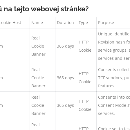
ú na tejto webovej stránke?
cookie Host
Name
Duration
Type
Purpose
Unique identifier
Real
HTTP
Revision hash for
om
Cookie
365 days
Cookie
service groups, 
Banner
services and ser
Real
Consents collect
HTTP
om
Cookie
365 days
TCF vendors, pur
Cookie
Banner
features.
Real
Consents into c
HTTP
om
Cookie
365 days
Consent Mode st
Cookie
Banner
services.
Real
HTTP
Cookie set to te