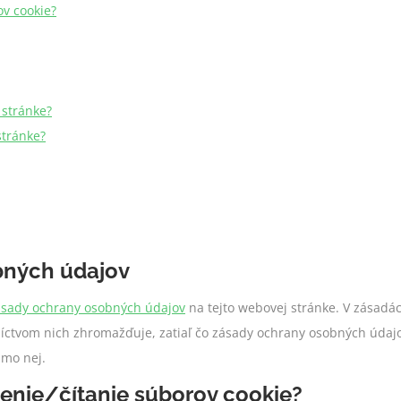
ov cookie?
 stránke?
stránke?
bných údajov
ásady ochrany osobných údajov
na tejto webovej stránke. V zásadá
dníctvom nich zhromažďuje, zatiaľ čo zásady ochrany osobných údaj
imo nej.
venie/čítanie súborov cookie?