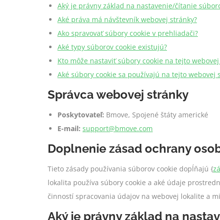
Aký je právny základ na nastavenie/čítanie súbor
Aké práva má návštevník webovej stránky?
Ako spravovať súbory cookie v prehliadači?
Aké typy súborov cookie existujú?
Kto môže nastaviť súbory cookie na tejto webovej
Aké súbory cookie sa používajú na tejto webovej 
Správca webovej stránky
Poskytovateľ:
Bmove, Spojené štáty americké
E-mail:
support@bmove.com
Doplnenie zásad ochrany oso
Tieto zásady používania súborov cookie dopĺňajú {
z
lokalita používa súbory cookie a aké údaje prostre
činností spracovania údajov na webovej lokalite a m
Aký je právny základ na nasta