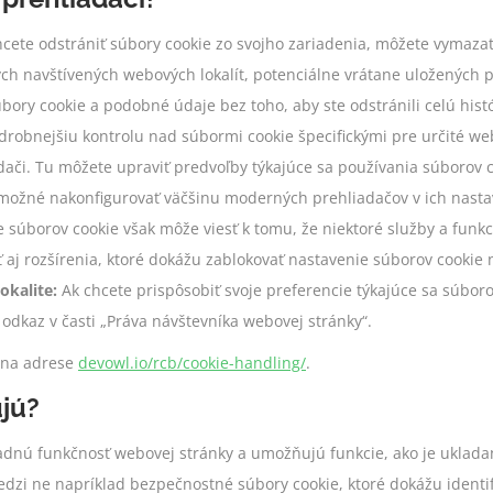
cete odstrániť súbory cookie zo svojho zariadenia, môžete vymazať
ých navštívených webových lokalít, potenciálne vrátane uložených pr
bory cookie a podobné údaje bez toho, aby ste odstránili celú hist
robnejšiu kontrolu nad súbormi cookie špecifickými pre určité we
ači. Tu môžete upraviť predvoľby týkajúce sa používania súborov c
možné nakonfigurovať väčšinu moderných prehliadačov v ich nastav
 súborov cookie však môže viesť k tomu, že niektoré služby a funk
 aj rozšírenia, ktoré dokážu zablokovať nastavenie súborov cookie
okalite:
Ak chcete prispôsobiť svoje preferencie týkajúce sa súboro
 odkaz v časti „Práva návštevníka webovej stránky“.
e na adrese
devowl.io/rcb/cookie-handling/
.
ujú?
dnú funkčnosť webovej stránky a umožňujú funkcie, ako je ukladan
zi ne napríklad bezpečnostné súbory cookie, ktoré dokážu identifik