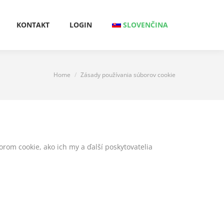
KONTAKT
LOGIN
SLOVENČINA
KONTAKT
LOGIN
SLOVENČINA
Home
Zásady používania súborov cookie
You are here:
orom cookie, ako ich my a ďalší poskytovatelia