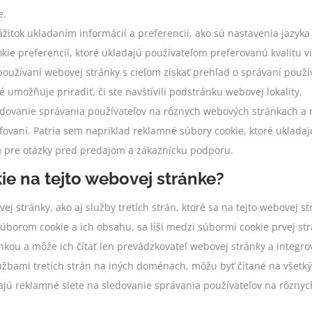
e.
žitok ukladaním informácií a preferencií, ako sú nastavenia jazyka
kie preferencií, ktoré ukladajú používateľom preferovanú kvalitu vi
užívaní webovej stránky s cieľom získať prehľad o správaní používa
 umožňuje priradiť, či ste navštívili podstránku webovej lokality.
edovanie správania používateľov na rôznych webových stránkach a 
fovaní. Patria sem napríklad reklamné súbory cookie, ktoré ukladaj
m pre otázky pred predajom a zákaznícku podporu.
ie na tejto webovej stránke?
 stránky, ako aj služby tretích strán, ktoré sa na tejto webovej st
úborom cookie a ich obsahu, sa líši medzi súbormi cookie prvej str
kou a môže ich čítať len prevádzkovateľ webovej stránky a integrov
lužbami tretích strán na iných doménach, môžu byť čítané na všetký
ajú reklamné siete na sledovanie správania používateľov na rôzn