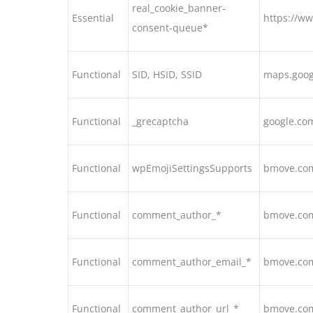
real_cookie_banner-
Essential
https://w
consent-queue*
Functional
SID, HSID, SSID
maps.goog
Functional
_grecaptcha
google.co
Functional
wpEmojiSettingsSupports
bmove.co
Functional
comment_author_*
bmove.co
Functional
comment_author_email_*
bmove.co
Functional
comment_author_url_*
bmove.co