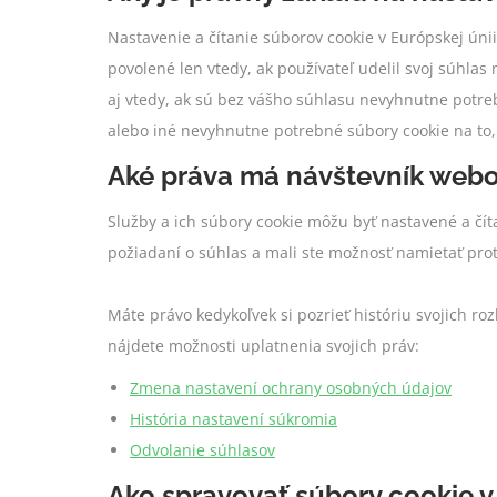
Nastavenie a čítanie súborov cookie v Európskej úni
povolené len vtedy, ak používateľ udelil svoj súhla
aj vtedy, ak sú bez vášho súhlasu nevyhnutne potre
alebo iné nevyhnutne potrebné súbory cookie na to,
Aké práva má návštevník webo
Služby a ich súbory cookie môžu byť nastavené a čí
požiadaní o súhlas a mali ste možnosť namietať proti
Máte právo kedykoľvek si pozrieť históriu svojich ro
nájdete možnosti uplatnenia svojich práv:
Zmena nastavení ochrany osobných údajov
História nastavení súkromia
Odvolanie súhlasov
Ako spravovať súbory cookie v