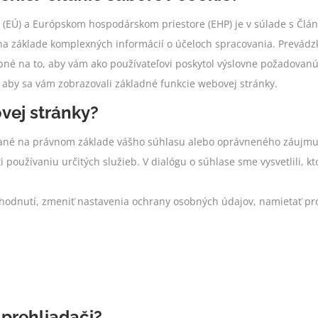
i (EÚ) a Európskom hospodárskom priestore (EHP) je v súlade s Člá
s na základe komplexných informácií o účeloch spracovania. Prevád
bné na to, aby vám ako používateľovi poskytol výslovne požadovanú
 aby sa vám zobrazovali základné funkcie webovej stránky.
vej stránky?
tané na právnom základe vášho súhlasu alebo oprávneného záujmu. P
 používaniu určitých služieb. V dialógu o súhlase sme vysvetlili, k
zhodnutí, zmeniť nastavenia ochrany osobných údajov, namietať prot
 prehliadači?