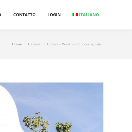
A
CONTATTO
LOGIN
ITALIANO
A
CONTATTO
LOGIN
ITALIANO
Home
General
Bmove – Westfield Shopping City…
Tu sei qui: